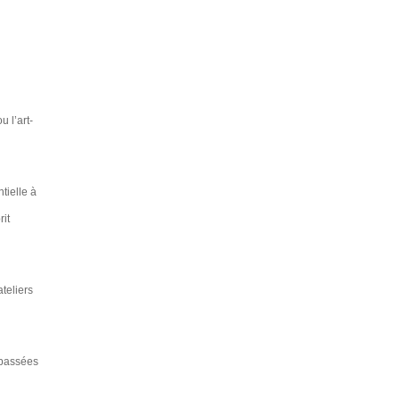
u l’art-
tielle à
rit
ateliers
 passées