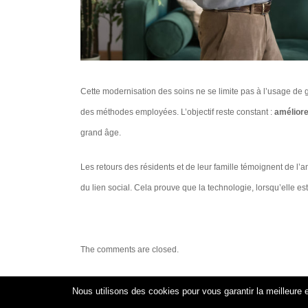
Cette modernisation des soins ne se limite pas à l’usage de ga
des méthodes employées. L’objectif reste constant :
améliore
grand âge.
Les retours des résidents et de leur famille témoignent de l’a
du lien social. Cela prouve que la technologie, lorsqu’elle es
The comments are closed.
Nous utilisons des cookies pour vous garantir la meilleure e