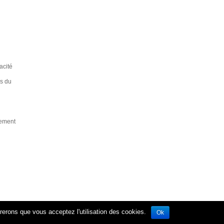
acité
es du
sement
érerons que vous acceptez l'utilisation des cookies.
Ok