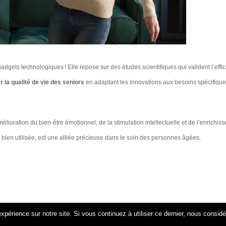
dgets technologiques ! Elle repose sur des études scientifiques qui valident l’effic
r la qualité de vie des seniors
en adaptant les innovations aux besoins spécifiqu
mélioration du bien-être émotionnel, de la stimulation intellectuelle et de l’enrichis
t bien utilisée, est une alliée précieuse dans le soin des personnes âgées.
xpérience sur notre site. Si vous continuez à utiliser ce dernier, nous consid