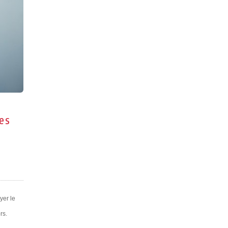
es
yer le
rs.