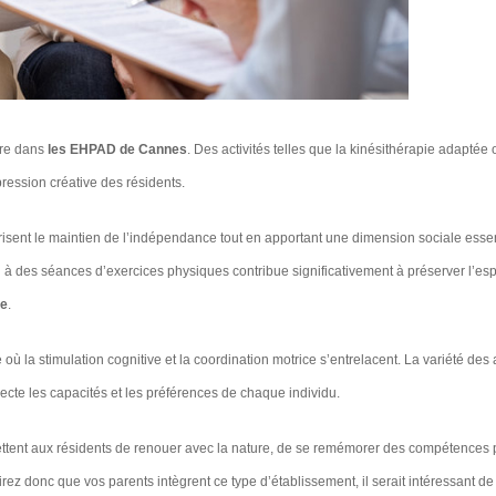
tre dans
les EHPAD de Cannes
. Des activités telles que la kinésithérapie adaptée o
pression créative des résidents.
isent le maintien de l’indépendance tout en apportant une dimension sociale essen
s ou à des séances d’exercices physiques contribue significativement à préserver l’esp
ée
.
où la stimulation cognitive et la coordination motrice s’entrelacent. La variété des 
cte les capacités et les préférences de chaque individu.
ttent aux résidents de renouer avec la nature, de se remémorer des compétences
ez donc que vos parents intègrent ce type d’établissement, il serait intéressant de