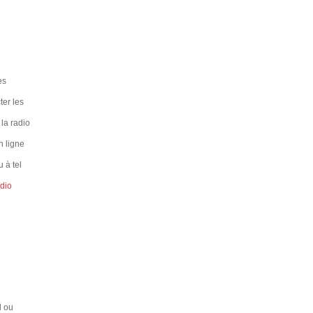
es
ter les
 la radio
n ligne
 à tel
adio
l ou