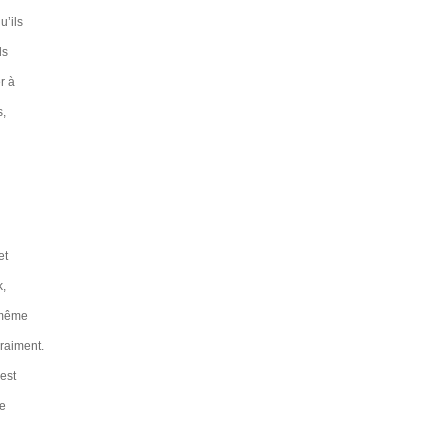
u’ils
ds
r à
s,
et
k,
 même
raiment.
 est
le