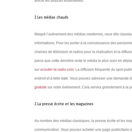
article les astuces essentielles.
1.Les médias chauds
Malgré l’avènement des médias modernes, ceux dits classiques
informations. Pour les porter à la connaissance des personne
chaines de télévision et radios pour la réalisation et la dif
parce que cette dernière reste le média le plus suivi en dép
sur
ecouter-la-radio.com
. La diffusion fréquente du spot publ
endroit et à telle date. Vous pouvez adresser une demande d
gratuite
sur votre événement. Cela servira grandement à la 
2.La presse écrite et les magazines
Au nombre des médias classiques, la presse écrite et les mag
communication. Vous pouvez acheter une page publicitaire ou 