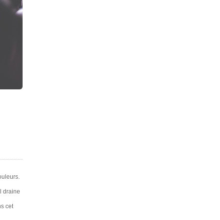
ouleurs.
l draine
s cet