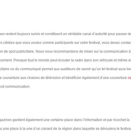
 restent toujours suivis et constituent un véritable canal d’autorité pour passer d
s ciblées que vous voulez comme participants sur votre festival, vous devez contac
fusion de spot publicitaire. Nous vous recommandons de miser sur la communication à
lacement. Presque tout le monde peut écouter la radio dans son véhicule et même e
icitaire ou du communiqué permet aux auditeurs de savoir qu’un tel festival aura lieu
e couverture aux chaines de télévision et bénéficier également d’une couverture
r
post-communication.
azines gardent également une certaine place dans l’information et par ricochet la
une place à la une d’un canard de la région dans laquelle se déroulera le festiva