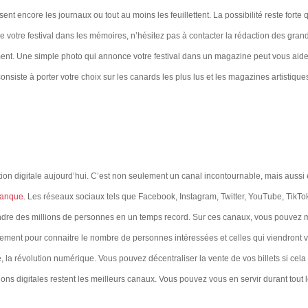
ent encore les journaux ou tout au moins les feuillettent. La possibilité reste forte q
 votre festival dans les mémoires, n’hésitez pas à contacter la rédaction des gran
ent. Une simple photo qui annonce votre festival dans un magazine peut vous aide
onsiste à porter votre choix sur les canards les plus lus et les magazines artistique
ion digitale aujourd’hui. C’est non seulement un canal incontournable, mais aussi 
 banque
. Les réseaux sociaux tels que Facebook, Instagram, Twitter, YouTube, TikTo
indre des millions de personnes en un temps record. Sur ces canaux, vous pouvez
ment pour connaitre le nombre de personnes intéressées et celles qui viendront v
le, la révolution numérique. Vous pouvez décentraliser la vente de vos billets si cela
ions digitales restent les meilleurs canaux. Vous pouvez vous en servir durant tout 